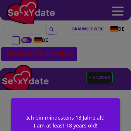
DE
DE
NO POSTS FOUND
+ ANZEIGE
Ich bin mindestens 18 Jahre alt!
I am at least 18 years old!