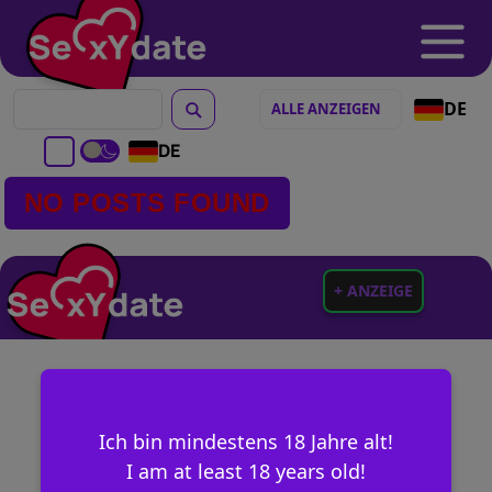
DE
DE
NO POSTS FOUND
+ ANZEIGE
Ich bin mindestens 18 Jahre alt!
I am at least 18 years old!