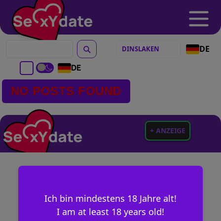
DE
DE
NO POSTS FOUND
+ ANZEIGE
Ich bin mindestens 18 Jahre alt!
I am at least 18 years old!