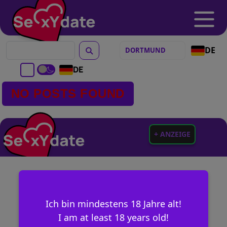
DE
DE
NO POSTS FOUND
+ ANZEIGE
Ich bin mindestens 18 Jahre alt!
I am at least 18 years old!