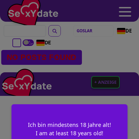
DE
DE
NO POSTS FOUND
+ ANZEIGE
Ich bin mindestens 18 Jahre alt!
I am at least 18 years old!