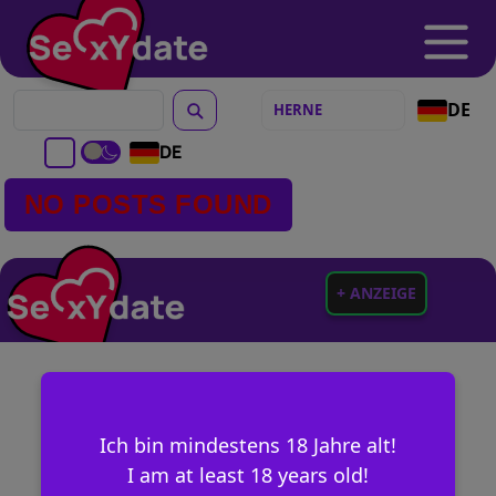
DE
DE
NO POSTS FOUND
+ ANZEIGE
Ich bin mindestens 18 Jahre alt!
I am at least 18 years old!