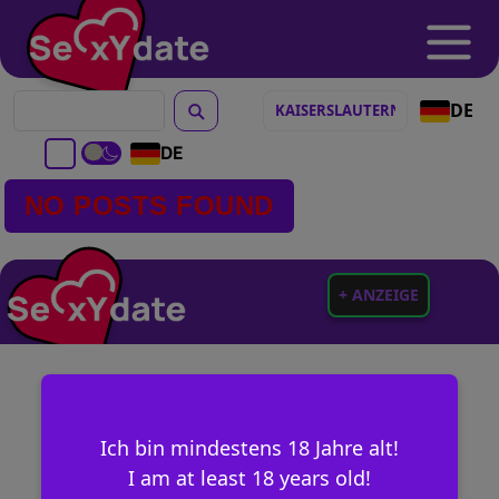
DE
DE
NO POSTS FOUND
+ ANZEIGE
Ich bin mindestens 18 Jahre alt!
I am at least 18 years old!