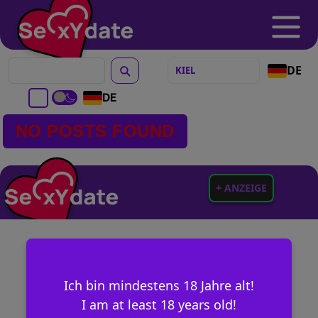
DE
DE
NO POSTS FOUND
+ ANZEIGE
Ich bin mindestens 18 Jahre alt!
I am at least 18 years old!