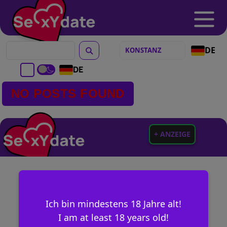
DE
DE
NO POSTS FOUND
+ ANZEIGE
Ich bin mindestens 18 Jahre alt!
I am at least 18 years old!