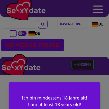
DE
DE
NO POSTS FOUND
+ ANZEIGE
Ich bin mindestens 18 Jahre alt!
I am at least 18 years old!