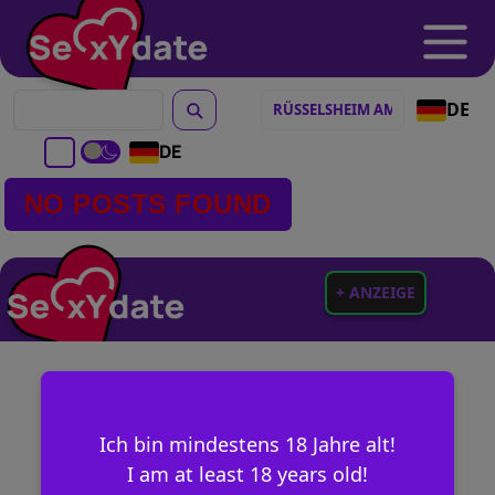
DE
DE
NO POSTS FOUND
+ ANZEIGE
Ich bin mindestens 18 Jahre alt!
I am at least 18 years old!