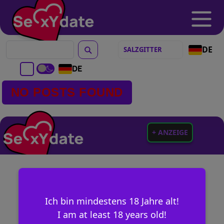
DE
DE
NO POSTS FOUND
+ ANZEIGE
Ich bin mindestens 18 Jahre alt!
I am at least 18 years old!