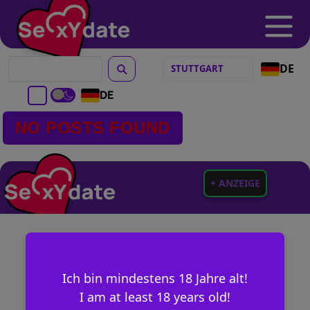
DE
DE
NO POSTS FOUND
+ ANZEIGE
Ich bin mindestens 18 Jahre alt!
I am at least 18 years old!