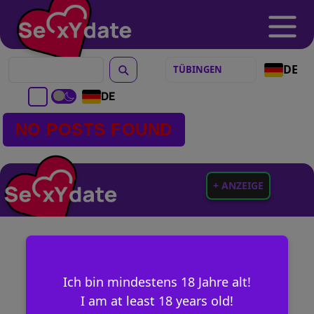
DE
DE
NO POSTS FOUND
+ ANZEIGE
Ich bin mindestens 18 Jahre alt!
I am at least 18 years old!