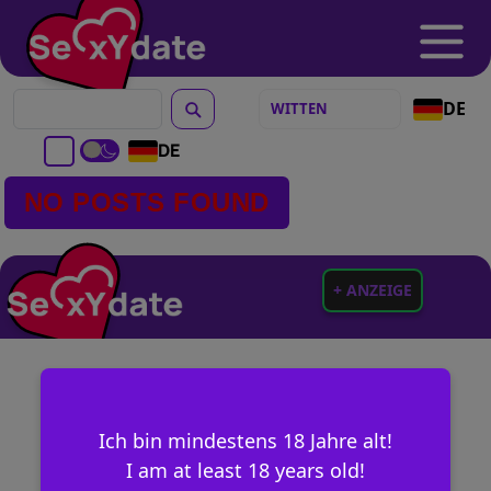
DE
DE
NO POSTS FOUND
+ ANZEIGE
Ich bin mindestens 18 Jahre alt!
I am at least 18 years old!