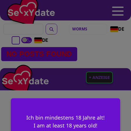
DE
DE
NO POSTS FOUND
+ ANZEIGE
Ich bin mindestens 18 Jahre alt!
I am at least 18 years old!