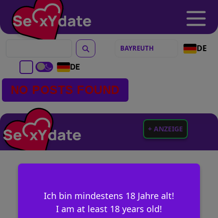
DE
DE
NO POSTS FOUND
+ ANZEIGE
Ich bin mindestens 18 Jahre alt!
I am at least 18 years old!