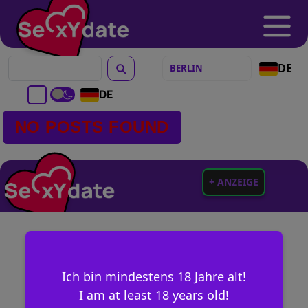
DE
DE
NO POSTS FOUND
+ ANZEIGE
Ich bin mindestens 18 Jahre alt!
I am at least 18 years old!