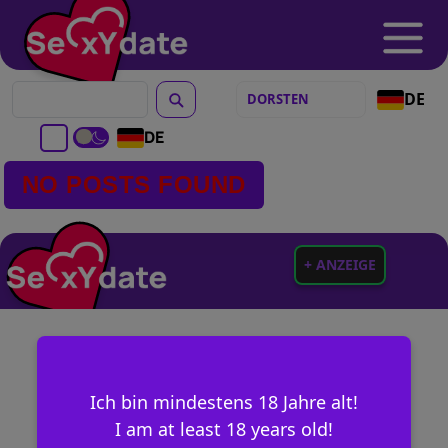
DE
DE
NO POSTS FOUND
+ ANZEIGE
Ich bin mindestens 18 Jahre alt!
I am at least 18 years old!