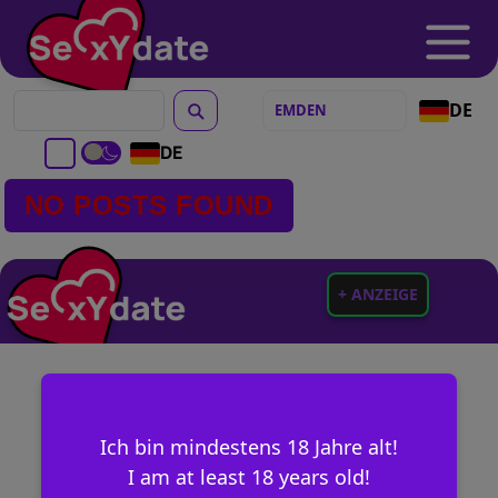
DE
DE
NO POSTS FOUND
+ ANZEIGE
Ich bin mindestens 18 Jahre alt!
I am at least 18 years old!