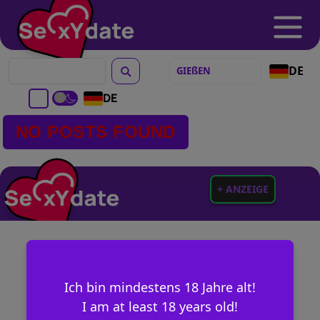
DE
DE
NO POSTS FOUND
+ ANZEIGE
Ich bin mindestens 18 Jahre alt!
I am at least 18 years old!