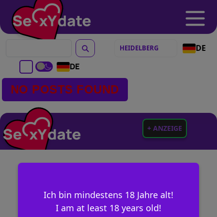
DE
DE
NO POSTS FOUND
+ ANZEIGE
Ich bin mindestens 18 Jahre alt!
I am at least 18 years old!