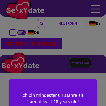
DE
DE
NO POSTS FOUND
+ ANZEIGE
Ich bin mindestens 18 Jahre alt!
I am at least 18 years old!