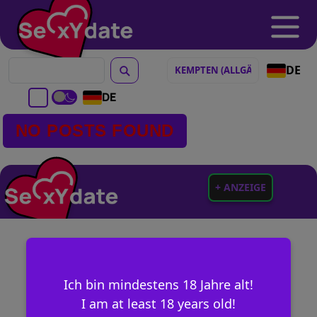
DE
DE
NO POSTS FOUND
+ ANZEIGE
Ich bin mindestens 18 Jahre alt!
I am at least 18 years old!