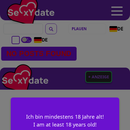
DE
DE
NO POSTS FOUND
+ ANZEIGE
Ich bin mindestens 18 Jahre alt!
I am at least 18 years old!