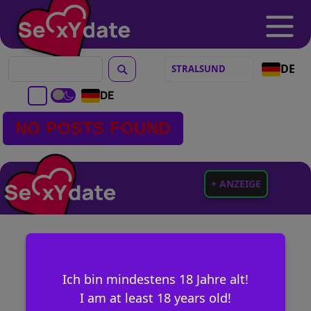
DE
DE
NO POSTS FOUND
+ ANZEIGE
Ich bin mindestens 18 Jahre alt!
I am at least 18 years old!