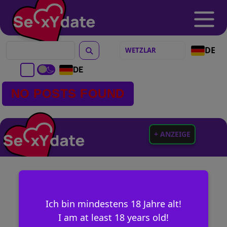
DE
DE
NO POSTS FOUND
+ ANZEIGE
Ich bin mindestens 18 Jahre alt!
I am at least 18 years old!