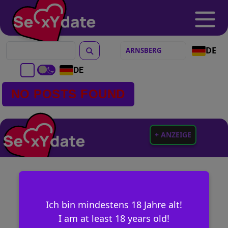
DE
DE
NO POSTS FOUND
+ ANZEIGE
Ich bin mindestens 18 Jahre alt!
I am at least 18 years old!