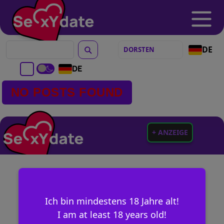
DE
DE
NO POSTS FOUND
+ ANZEIGE
Ich bin mindestens 18 Jahre alt!
I am at least 18 years old!