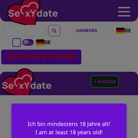
DE
DE
NO POSTS FOUND
+ ANZEIGE
Ich bin mindestens 18 Jahre alt!
I am at least 18 years old!