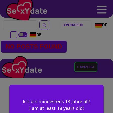
DE
DE
NO POSTS FOUND
+ ANZEIGE
Ich bin mindestens 18 Jahre alt!
I am at least 18 years old!