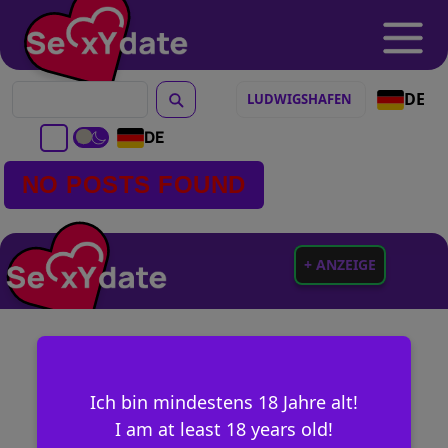
DE
DE
NO POSTS FOUND
+ ANZEIGE
Ich bin mindestens 18 Jahre alt!
I am at least 18 years old!