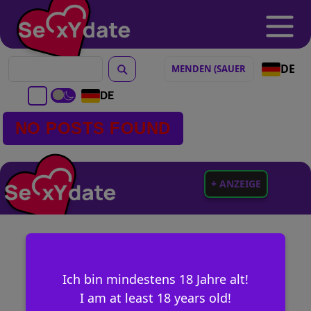
DE
DE
NO POSTS FOUND
+ ANZEIGE
Ich bin mindestens 18 Jahre alt!
I am at least 18 years old!