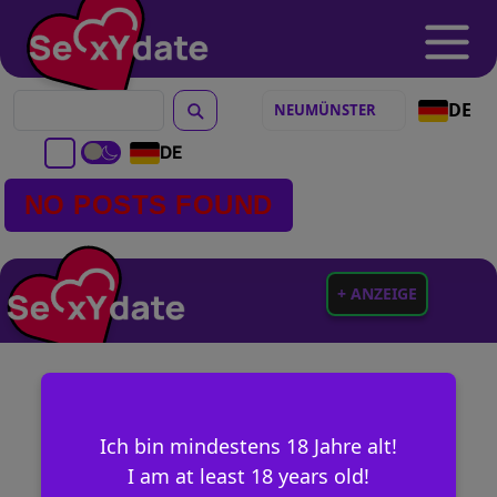
DE
DE
NO POSTS FOUND
+ ANZEIGE
Ich bin mindestens 18 Jahre alt!
I am at least 18 years old!