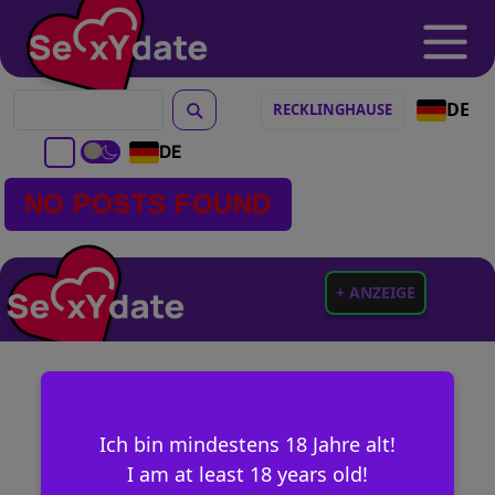
DE
DE
NO POSTS FOUND
+ ANZEIGE
Ich bin mindestens 18 Jahre alt!
I am at least 18 years old!