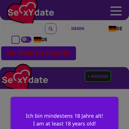
DE
DE
NO POSTS FOUND
+ ANZEIGE
Ich bin mindestens 18 Jahre alt!
I am at least 18 years old!