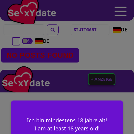
DE
DE
NO POSTS FOUND
+ ANZEIGE
Ich bin mindestens 18 Jahre alt!
I am at least 18 years old!