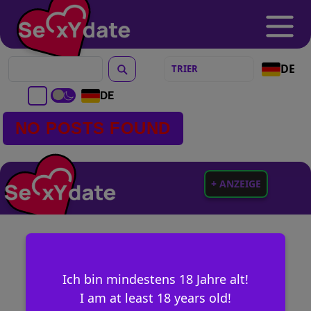
DE
DE
NO POSTS FOUND
+ ANZEIGE
Ich bin mindestens 18 Jahre alt!
I am at least 18 years old!