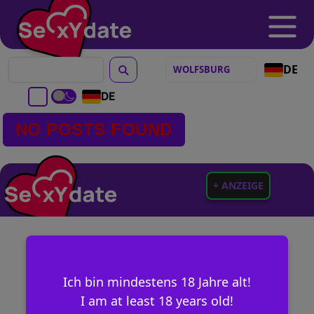
DE
DE
NO POSTS FOUND
+ ANZEIGE
Ich bin mindestens 18 Jahre alt!
I am at least 18 years old!